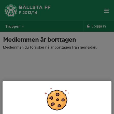
BÄLLSTA FF
F 2013/14
Logga in
Truppen
Medlemmen är borttagen
Medlemmen du försöker nå är borttagen från hemsidan.