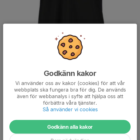
Hej,
Godkänn kakor
Som vissa av er säkert noterat så har det varit svårt att beställa
Vi använder oss av kakor (cookies) för att vår
föreningens träningströja. Anledning till detta som med mycket
webbplats ska fungera bra för dig. De används
annat just nu är den pandemi som vi lever i vilket har medfört att
även för webbanalys i syfte att hjälpa oss att
Stadium fått delar...
förbättra våra tjänster.
Läs mer
Så använder vi cookies
Höstlov
Godkänn alla kakor
30 okt 2020
0 kommentarer