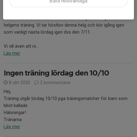
Bara nödvändiga
Hej alla barn och föräldrar!
Som ni kanske har märkt så har det inte gått ut någon kallelse till
helgens träning. Vi tar höstlov denna helg och kör igång igen
som vanligt nästa lördag igen dvs den 7/11.
Vi vill även att ni...
Läs mer
Ingen träning lördag den 10/10
8 okt 2020
2 kommentarer
Hej,
Träning utgår lördag 10/10 pga träningsmatcher för barn som
blivit kallade.
Hälsningar!
Tränarna
Läs mer