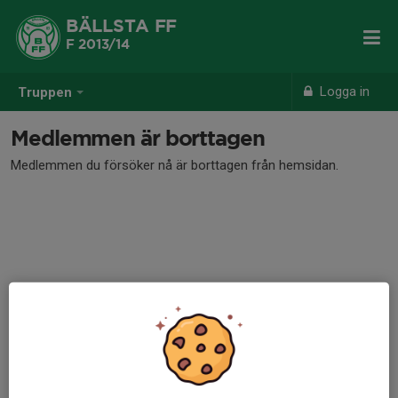
BÄLLSTA FF
F 2013/14
Logga in
Truppen
Medlemmen är borttagen
Medlemmen du försöker nå är borttagen från hemsidan.