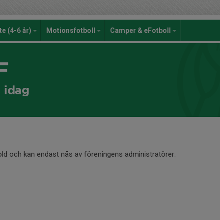
te (4-6 år)
Motionsfotboll
Camper & eFotboll
F
s idag
old och kan endast nås av föreningens administratörer.