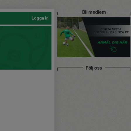
Bli medlem
Logga in
Följ oss