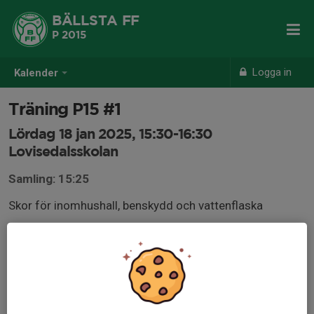
BÄLLSTA FF
P 2015
Logga in
Kalender
Träning P15 #1
Lördag 18 jan 2025, 15:30-16:30
Lovisedalsskolan
Samling: 15:25
Skor för inomhushall, benskydd och vattenflaska