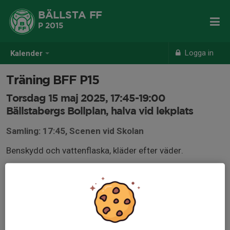
BÄLLSTA FF
P 2015
Logga in
Kalender
Träning BFF P15
Torsdag 15 maj 2025, 17:45-19:00
Bällstabergs Bollplan, halva vid lekplats
Samling: 17:45, Scenen vid Skolan
Benskydd och vattenflaska, kläder efter väder.
OBS, träningen startar 17.45.