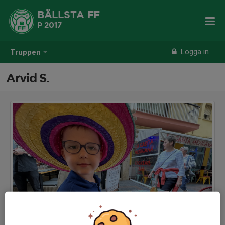
BÄLLSTA FF
P 2017
Logga in
Truppen
Arvid S.