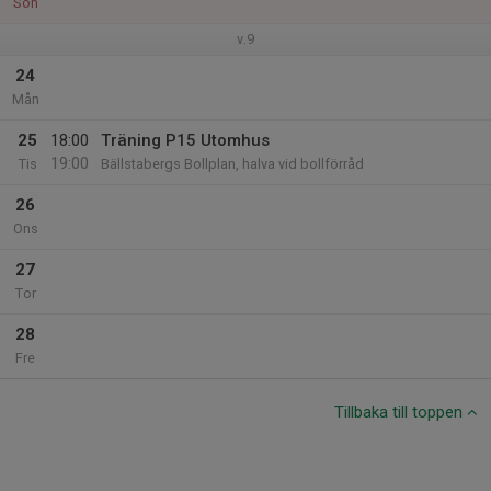
Sön
v.9
24
Mån
25
18:00
Träning P15 Utomhus
19:00
Tis
Bällstabergs Bollplan, halva vid bollförråd
26
Ons
27
Tor
28
Fre
Tillbaka till toppen