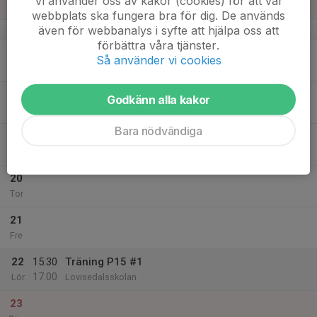
Vi använder oss av kakor (cookies) för att vår
Sön
webbplats ska fungera bra för dig. De används
även för webbanalys i syfte att hjälpa oss att
v.8
förbättra våra tjänster.
17
Så använder vi cookies
Mån
18
18:00
Träning P15 Utomhus
Godkänn alla kakor
19:00
Tis
Bällstabergs Bollplan, halva vid bollförråd
Bara nödvändiga
19
Ons
20
Tor
21
Fre
22
15:30
Träning P15 #1
17:00
Lör
Lovisedalsskolan
23