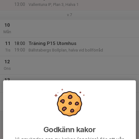
13:00
Vallentuna IP, Plan 3, Halva 1
v.7
10
Mån
11
18:00
Träning P15 Utomhus
19:00
Tis
Bällstabergs Bollplan, halva vid bollförråd
12
Ons
13
Tor
14
Fre
15
15:30
Träning P15 #1
17:00
Lör
Lovisedalsskolan
Godkänn kakor
16