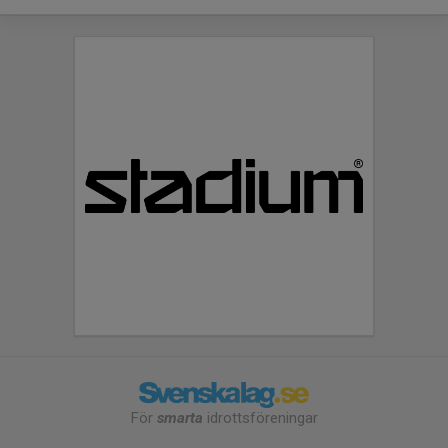
För
smarta
idrottsföreningar