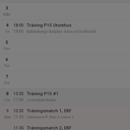
3
Mån
4
18:00
Träning P15 Utomhus
19:00
Tis
Bällstabergs Bollplan, halva vid bollförråd
5
Ons
6
Tor
7
Fre
8
15:30
Träning P15 #1
17:00
Lör
Lovisedalsskolan
9
10:30
Träningsmatch 1, EKF
11:45
Sön
Vallentuna IP, Plan 3, Halva 1
11:45
Träningsmatch 2, EKF