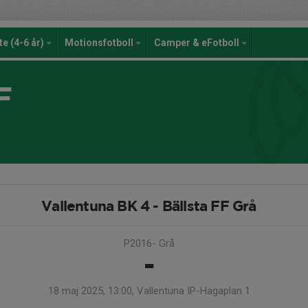
te (4-6 år)
Motionsfotboll
Camper & eFotboll
F
Vallentuna BK 4 - Bällsta FF Grå
P2016- Grå
-
18 maj 2025, 13:00, Vallentuna IP-Hagaplan 1