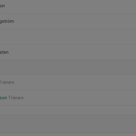
son
ngström
sten
Tränare
sson
Tränare