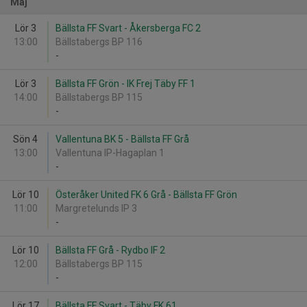
Maj
Lör 3
Bällsta FF Svart - Åkersberga FC 2
13:00
Bällstabergs BP 116
-
Lör 3
Bällsta FF Grön - IK Frej Täby FF 1
14:00
Bällstabergs BP 115
-
Sön 4
Vallentuna BK 5 - Bällsta FF Grå
13:00
Vallentuna IP-Hagaplan 1
-
Lör 10
Österåker United FK 6 Grå - Bällsta FF Grön
11:00
Margretelunds IP 3
-
Lör 10
Bällsta FF Grå - Rydbo IF 2
12:00
Bällstabergs BP 115
-
Lör 17
Bällsta FF Svart - Täby FK 61