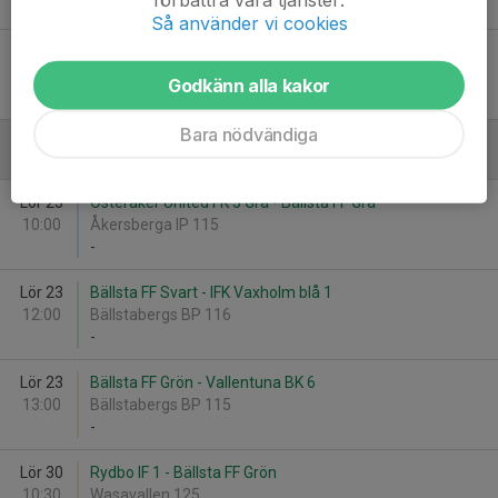
-
Så använder vi cookies
Lör 7
Bällsta FF Grå - Täby FK 21
13:00
Bällstabergs BP 115
Godkänn alla kakor
-
Bara nödvändiga
Augusti
Lör 23
Österåker United FK 5 Grå - Bällsta FF Grå
10:00
Åkersberga IP 115
-
Lör 23
Bällsta FF Svart - IFK Vaxholm blå 1
12:00
Bällstabergs BP 116
-
Lör 23
Bällsta FF Grön - Vallentuna BK 6
13:00
Bällstabergs BP 115
-
Lör 30
Rydbo IF 1 - Bällsta FF Grön
10:30
Wasavallen 125