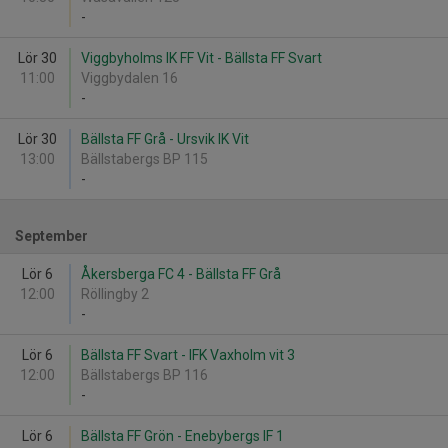
-
Lör 30
Viggbyholms IK FF Vit - Bällsta FF Svart
11:00
Viggbydalen 16
-
Lör 30
Bällsta FF Grå - Ursvik IK Vit
13:00
Bällstabergs BP 115
-
September
Lör 6
Åkersberga FC 4 - Bällsta FF Grå
12:00
Röllingby 2
-
Lör 6
Bällsta FF Svart - IFK Vaxholm vit 3
12:00
Bällstabergs BP 116
-
Lör 6
Bällsta FF Grön - Enebybergs IF 1