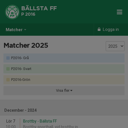
BÄLLSTA FF
P 2016
Logga in
Matcher
Matcher 2025
P2016- Grå
P2016- Svart
P2016-Grön
Visa
fler
December - 2024
Lör 7
Brottby - Bällsta FF
10:00
Brottby sporthall, vid brottby ip